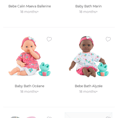
Bebe Calin Maeva Ballerine
Baby Bath Marin
18 months+
18 months+
Ajouter à la liste des favoris
Ajouter
Baby Bath Océane
Bebe Bath Alyzée
18 months+
18 months+