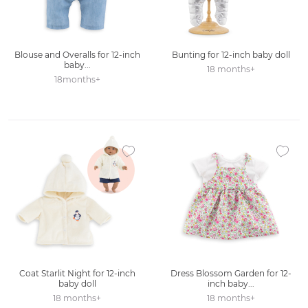
Blouse and Overalls for 12-inch
Bunting for 12-inch baby doll
baby...
18 months+
18months+
Ajouter à la liste des favoris
Ajouter
Coat Starlit Night for 12-inch
Dress Blossom Garden for 12-
baby doll
inch baby...
18 months+
18 months+