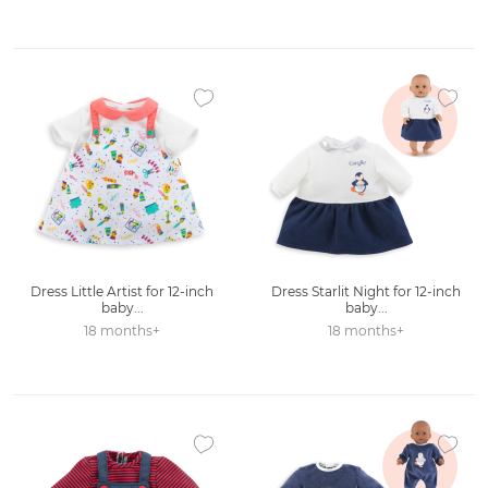
Ajouter à la liste des favoris
Ajouter
Dress Little Artist for 12-inch
Dress Starlit Night for 12-inch
baby...
baby...
18 months+
18 months+
Ajouter à la liste des favoris
Ajouter