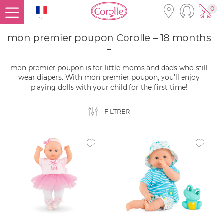
0
mon premier poupon Corolle – 18 months
+
mon premier poupon is for little moms and dads who still
wear diapers. With mon premier poupon, you’ll enjoy
playing dolls with your child for the first time!
FILTRER
Ajouter à la liste des favoris
Ajouter