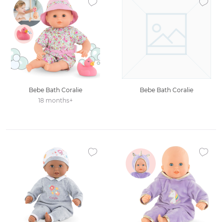
Ajouter à la liste des favoris
Ajouter
Bebe Bath Coralie
Bebe Bath Coralie
18 months+
Ajouter à la liste des favoris
Ajouter