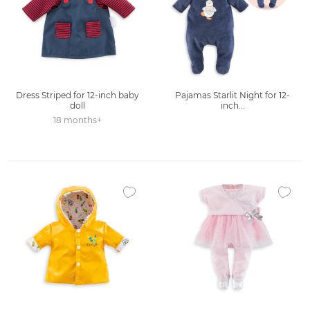
Dress Striped for 12-inch baby
Pajamas Starlit Night for 12-
doll
inch...
18 months+
Ajouter à la liste des favoris
Ajouter