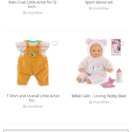
Rain Coat Little Artist for 12-
Sport dance set
inch...
18 months+
18 months+
Ajouter à la liste des favoris
Ajouter
T-Shirt and Overall Little Artist
Bébé Calin - Loving Teddy Bear
for...
18 months+
18 months+