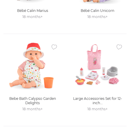
Bébé Calin Marius
Bébé Calin Unicorn
18 months+
18 months+
Ajouter à la liste des favoris
Ajouter
Bebe Bath Calypso Garden
Large Accessories Set for 12-
Delights
inch...
18 months+
18 months+