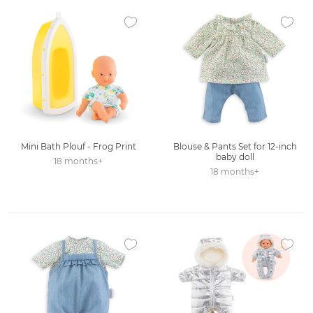
Ajouter à la liste des favoris
Ajouter
Mini Bath Plouf - Frog Print
Blouse & Pants Set for 12-inch
baby doll
18 months+
18 months+
Ajouter à la liste des favoris
Ajouter